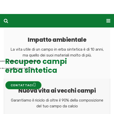
Impatto ambientale
La vita utile di un campo in erba sintetica è di 10 anni,
ma quello dei suoi materiali molto di più.
Recupero campi
dandoti a noi avrai la certezza che i tuoi campi avranno
erba sintetica
a vita, con un tasso di recupero di oltre il 90%
CONTATTACI
Nuova vita ai vecchi campi
Garantiamo il riciclo di oltre il 90% della composizione
del tuo campo da calcio